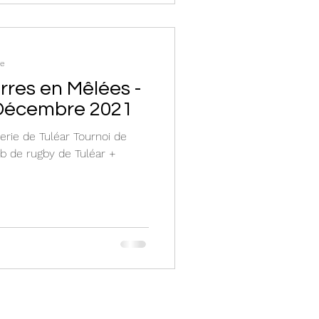
re
erres en Mêlées -
 Décembre 2021
rie de Tuléar Tournoi de
ub de rugby de Tuléar +