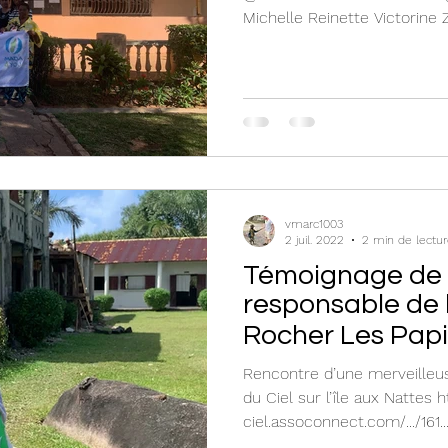
Michelle Reinette Victorine
œuvrent pour un avenir meil
directrice du centre et son
l’école de rugby et de franç
donner un métier aux enfant
terre un bâtiment de 4 class
Coiffure, Couture/Broderie
moment ensemble, r
vmarc1003
2 juil. 2022
2 min de lectu
Témoignage de N
responsable de 
Rocher Les Papil
Rencontre d’une merveilleus
du Ciel sur l’île aux Nattes h
ciel.assoconnect.com/.../161..