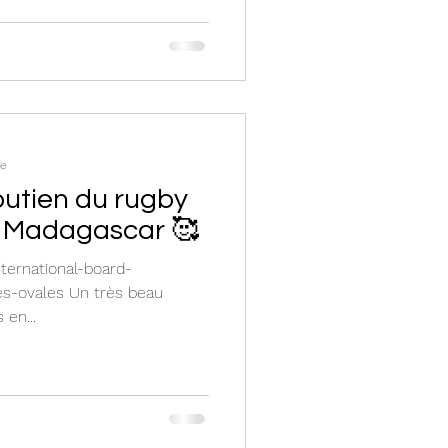
re
utien du rugby
 à Madagascar 🥰
nternational-board-
ues-ovales Un très beau
 en...