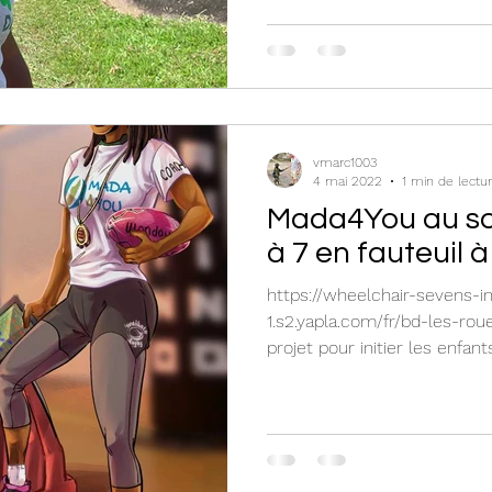
vmarc1003
4 mai 2022
1 min de lectu
Mada4You au so
à 7 en fauteuil
https://wheelchair-sevens-i
1.s2.yapla.com/fr/bd-les-ro
projet pour initier les enfants