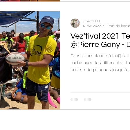
vmarc1003
17 avr. 2022
1 min de lectu
Vez'tival 2021 T
@Pierre Gony -
Grosse ambiance à la @batte
rugby avec les différents cl
course de pirogues jusqu'à...