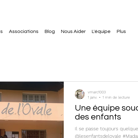
ts
Associations
Blog
Nous Aider
L'équipe
Plus
vmarc1003
1 janv.
1 min de lecture
Une équipe soud
des enfants
Il se passe toujours quelqu
@lesenfantsdelovale #Madag