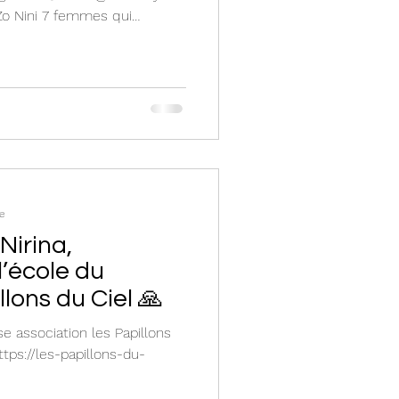
 Zo Nini 7 femmes qui
leur pour les enfants. Lina
 équipe ont créé en plus de
ais un apprentissage pour
s 🙏🏻 En 1 an est sorti de
es : Pâtisserie, Crochet,
 Nous partageons un beau
re
irina,
l’école du
lons du Ciel 🙏
e association les Papillons
ttps://les-papillons-du-
.