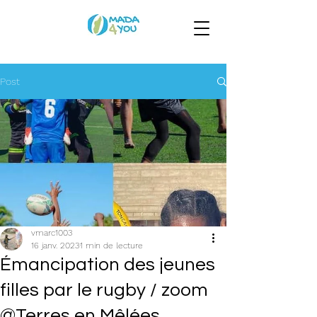
Post
vmarc1003
16 janv. 2023
1 min de lecture
Émancipation des jeunes
filles par le rugby / zoom
@Terres en Mêlées