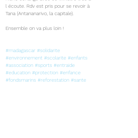
l écoute. Rdv est pris pour se revoir à  
Tana (Antananarivo, la capitale).
Ensemble on va plus loin !
#madagascar
#solidarite
#environnement
#scolarite
#enfants
#association
#sports
#entraide
#education
#protection
#enfance
#fondsmarins
#reforestation
#sante